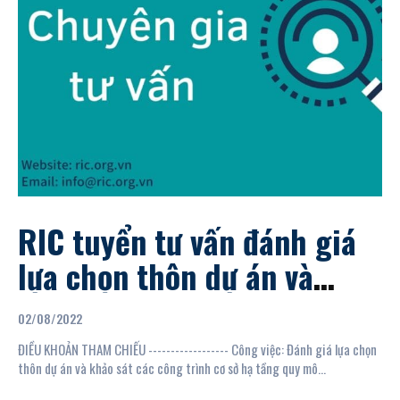
RIC tuyển tư vấn đánh giá
lựa chọn thôn dự án và
khảo sát các công trình cơ
02/08/2022
sở hạ tầng quy mô nhỏ...
ĐIỀU KHOẢN THAM CHIẾU ------------------ Công việc: Đánh giá lựa chọn
thôn dự án và khảo sát các công trình cơ sở hạ tầng quy mô...