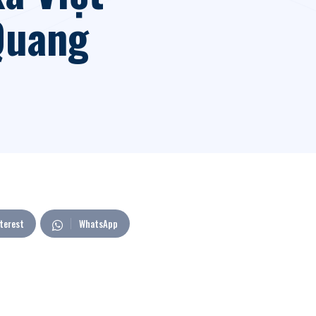
Quang
terest
WhatsApp