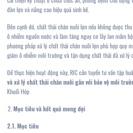
cải thiện kỹ thuật ủ chua thức ăn, phòng bệnh chủ động và
đàn lợn và nâng cao hiệu quả sinh kế.
Bên cạnh đó, chất thải chăn nuôi lợn nếu không được thu 
ô nhiễm nguồn nước và làm tăng nguy cơ lây lan mầm bệ
phương pháp xử lý chất thải chăn nuôi lợn phù hợp quy mô
giảm ô nhiễm môi trường và tận dụng chất thải đã xử lý
Để thực hiện hoạt động này, RIC cần tuyển tư vấn tập h
và xử lý chất thải chăn nuôi gắn với bảo vệ môi trườ
Khuổi Hóp
Mục tiêu và kết quả mong đợi
2.1. Mục tiêu