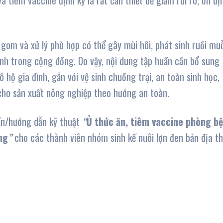
 tiêm vaccine định kỳ là rất cần thiết để giảm rủi ro, ổn đị
gom và xử lý phù hợp có thể gây mùi hôi, phát sinh ruồi muỗ
nh trong cộng đồng. Do vậy, nội dung tập huấn cần bổ sung
 hộ gia đình, gắn với vệ sinh chuồng trại, an toàn sinh học,
 cho sản xuất nông nghiệp theo hướng an toàn.
uấn/hướng dẫn kỹ thuật
“
Ủ thức ăn, tiêm vaccine phòng b
ng
”
cho các thành viên nhóm sinh kế nuôi lợn đen bản địa t