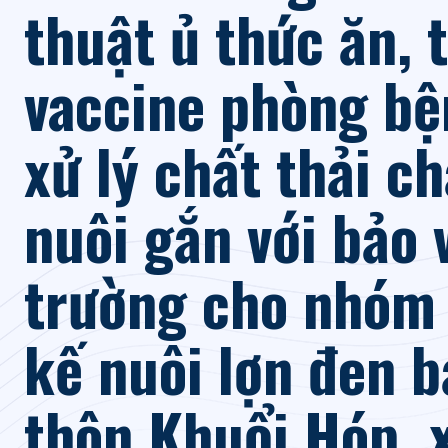
thuật ủ thức ăn, 
vaccine phòng bệ
xử lý chất thải c
nuôi gắn với bảo 
trường cho nhóm 
kế nuôi lợn đen b
thôn Khuổi Hóp, x