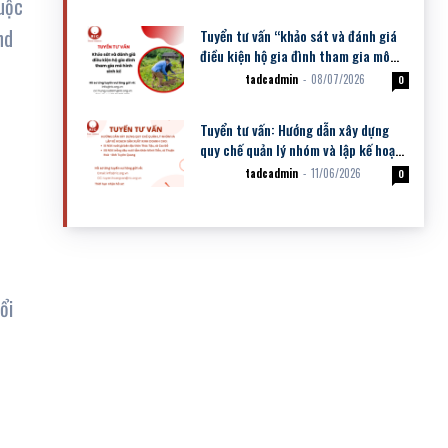
uộc
nd
Tuyển tư vấn “khảo sát và đánh giá
điều kiện hộ gia đình tham gia mô
hình sinh kế”
tadcadmin
-
08/07/2026
Dự án
0
Tuyển tư vấn: Hướng dẫn xây dựng
quy chế quản lý nhóm và lập kế hoạch
sản xuất kinh doanh cho: (i) NSK
tadcadmin
-
11/06/2026
Dự án
0
nuôi...
ổi