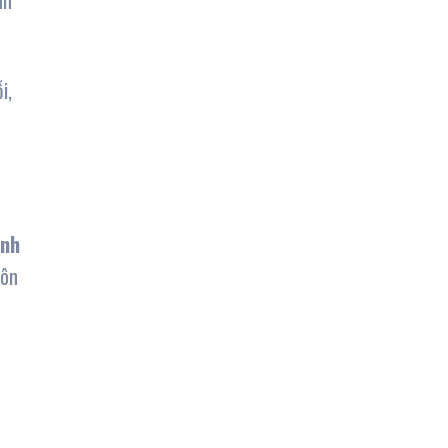
nh
i,
ệnh
hôn