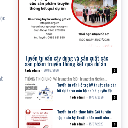
uộc
Thông tin tuyển dụng
Tuyển tư vấn xây dựng và sản xuất các
sản phẩm truyền thông kết quả dự án
tadcadmin
-
20/07/2026
0
át
THÔNG TIN CHUNG: Về Trung tâm RIC: Trung tâm Nghiên...
Tuyển tư vấn Hỗ trợ kỹ thuật cho cán
bộ dự án và cán bộ chính quyền địa
phương ứng dụng chuyển đổi...
tadcadmin
-
16/07/2026
Dự án
0
Tuyển tư vấn thực hiện Gói tư vấn
tập huấn kỹ thuật chăn nuôi cho
thành viên các nhóm sinh kế đợt 1
tadcadmin
-
15/07/2026
Dự án
0