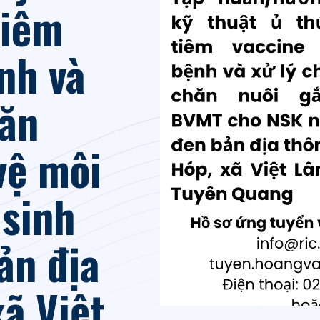
tiêm
nh và
hăn
vệ môi
sinh
ản địa
ã Việt