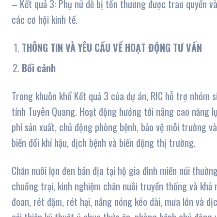
– Kết quả 3: Phụ nữ dễ bị tổn thương được trao quyền và 
các cơ hội kinh tế.
THÔNG TIN VÀ YÊU CẦU VỀ HOẠT ĐỘNG TƯ VẤN
Bối cảnh
Trong khuôn khổ Kết quả 3 của dự án, RIC hỗ trợ nhóm sin
tỉnh Tuyên Quang. Hoạt động hướng tới nâng cao năng lự
phí sản xuất, chủ động phòng bệnh, bảo vệ môi trường v
biến đổi khí hậu, dịch bệnh và biến động thị trường.
Chăn nuôi lợn đen bản địa tại hộ gia đình miền núi thườ
chuồng trại, kinh nghiệm chăn nuôi truyền thống và khả n
đoan, rét đậm, rét hại, nắng nóng kéo dài, mưa lớn và dị