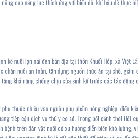
nâng cao năng lực thích ứng với biến đổi khí hậu để thực hi
h kế nuôi lợn nái đen bản địa tại thôn Khuổi Hóp, xã Việt L
c chăn nuôi an toàn, tận dụng nguồn thức ăn tại chỗ, giảm 
à tăng khả năng chống chịu của sinh kế trước các tác động 
ng phụ thuộc nhiều vào nguồn phụ phẩm nông nghiệp, điều kiệ
ăng tiếp cận dịch vụ thú y cơ sở. Trong bối cảnh thời tiết c
ch bệnh trên đàn vật nuôi có xu hướng diễn biến khó lường, v