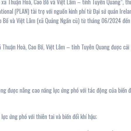
ại xã Thuận Hoà, Cao Bồ và Việt Lâm – tỉnh Tuyên Quang”, th
ional (PLAN) tài trợ với nguồn kinh phí từ Đại sứ quán Irela
 Cao Bồ và Việt Lâm (xã Quảng Ngần cũ) từ tháng 06/2024 đến
 Thuận Hoà, Cao Bồ, Việt Lâm – tỉnh Tuyên Quang được cải
ơng được nâng cao năng lực ứng phó với tác động của biến đ
c ứng phó với thiên tai và biến đổi khí hậu;