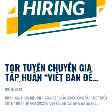
TOR TUYỂN CHUYÊN GIA
TẬP HUẤN “VIẾT BẢN ĐỀ
XUẤT TIỂU DỰ ÁN THEO
09/11/2023
KHUNG LOGIC” CHO CÁC
DỰ ÁN: CẢI THIỆN ĐIỀU KIỆN SỐNG CHO CÁC CỘNG ĐỒNG DÂN TỘC THIỂU
THÀNH VIÊN NHÓM NÒNG
SỐ (MÃ DỰ ÁN: N-VNM-2022-0138) Tổ chức tài trợ: Bánh mỳ cho...