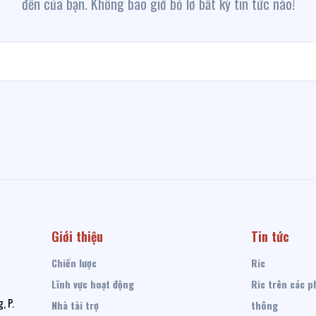
đến của bạn. Không bao giờ bỏ lỡ bất kỳ tin tức nào!
Giới thiệu
Tin tức
Chiến lược
Ric
Lĩnh vực hoạt động
Ric trên các p
, P.
Nhà tài trợ
thông