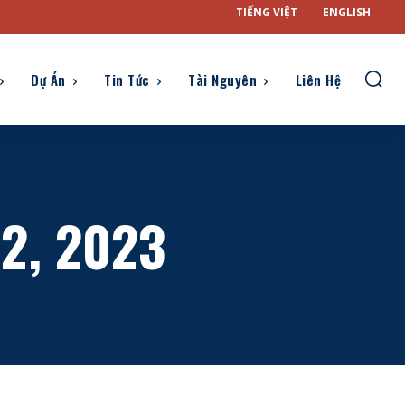
TIẾNG VIỆT
ENGLISH
Dự Án
Tin Tức
Tài Nguyên
Liên Hệ
12, 2023