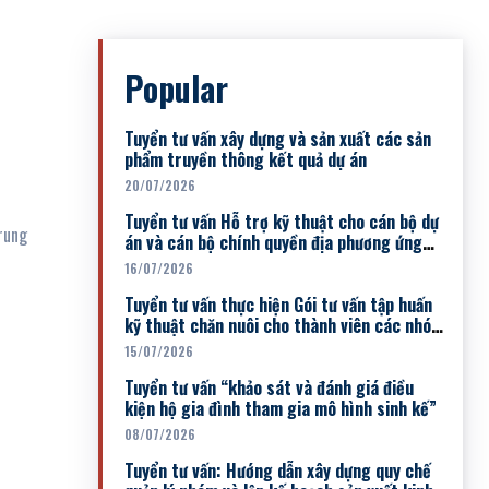
Popular
Tuyển tư vấn xây dựng và sản xuất các sản
phẩm truyền thông kết quả dự án
20/07/2026
Tuyển tư vấn Hỗ trợ kỹ thuật cho cán bộ dự
án và cán bộ chính quyền địa phương ứng
dụng chuyển đổi...
16/07/2026
Tuyển tư vấn thực hiện Gói tư vấn tập huấn
kỹ thuật chăn nuôi cho thành viên các nhóm
sinh kế đợt 1
15/07/2026
Tuyển tư vấn “khảo sát và đánh giá điều
kiện hộ gia đình tham gia mô hình sinh kế”
08/07/2026
Tuyển tư vấn: Hướng dẫn xây dựng quy chế