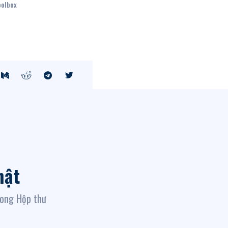
oolbox
hật
rong Hộp thư