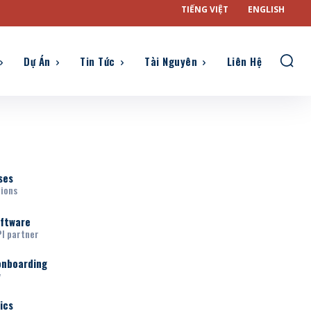
TIẾNG VIỆT
ENGLISH
Dự Án
Tin Tức
Tài Nguyên
Liên Hệ
ses
tions
oftware
I partner
onboarding
y
ics