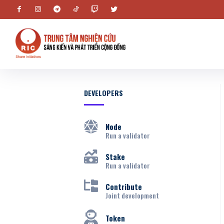
DEVELOPERS
Node
Run a validator
Stake
Run a validator
Contribute
Joint development
Token