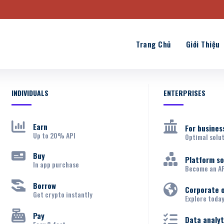
Trang Chủ
Giới Thiệu
INDIVIDUALS
ENTERPRISES
Earn
For busines
Up to 20% API
Optimal solu
Buy
Platform s
In app purchase
Become an AP
Borrow
Corporate 
Get crypto instantly
Explore toda
Pay
Data analyt