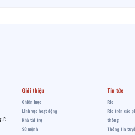
Giới thiệu
Tin tức
Chiến lược
Ric
Lĩnh vực hoạt động
Ric trên các p
, P.
Nhà tài trợ
thông
Sứ mệnh
Thông tin tuy