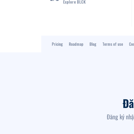
Explore BLCK
Pricing
Roadmap
Blog
Terms of use
Coo
Đă
Đăng ký nhậ