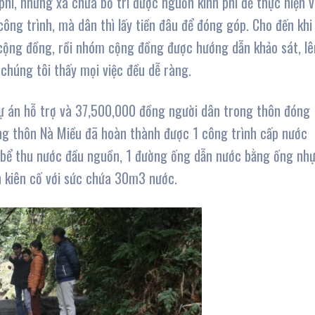
phí, nhưng xã chưa bố trí được nguồn kinh phí để thực hiện 
ông trình, mà dân thì lấy tiền đâu để đóng góp. Cho đến khi
cộng đồng, rồi nhóm cộng đồng được hướng dẫn khảo sát, lê
 chúng tôi thấy mọi việc đều dễ ràng.
 dự án hỗ trợ và 37,500,000 đồng người dân trong thôn đóng
ng thôn Nà Miều đã hoàn thành được 1 công trình cấp nước
1 bể thu nước đầu nguồn, 1 đường ống dẫn nước bằng ống nh
 kiên cố với sức chứa 30m3 nước.