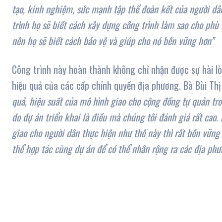
tạo, kinh nghiệm, sức mạnh tập thể đoàn kết của người dân
trình họ sẽ biết cách xây dựng công trình làm sao cho phù 
nên họ sẽ biết cách bảo vệ và giúp cho nó bền vững hơn”
Công trình này hoàn thành không chỉ nhận được sự hài l
hiệu quả của các cấp chính quyền địa phương. Bà Bùi Th
quả, hiệu suất của mô hình giao cho cộng đồng tự quản tr
do dự án triển khai là điều mà chúng tôi đánh giá rất cao
giao cho người dân thực hiện như thế này thì rất bền vữn
thể hợp tác cùng dự án để có thể nhân rộng ra các địa ph