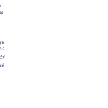
g
họ
iệu
hỏ
thể
có