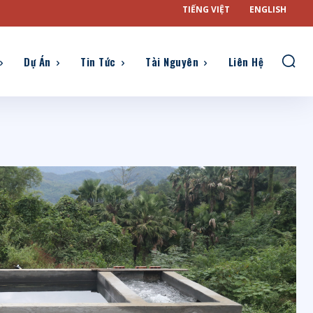
TIẾNG VIỆT
ENGLISH
Dự Án
Tin Tức
Tài Nguyên
Liên Hệ