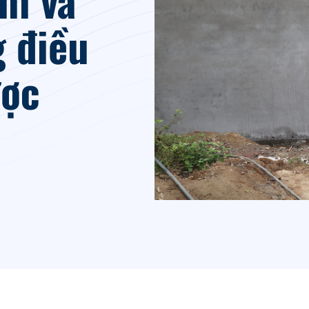
g điều
ược