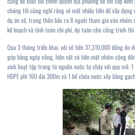
cũng đề xuất với chính quyền địa phương để xin cấp kinh 
chúng tôi cũng nghĩ rằng sẽ mất nhiều tiền để xây dựng c
dự án về, trong thôn bầu ra 8 người tham gia vào nhóm 
kế hoạch và tính toán chi phí, dự toán cho công trình thì
Qua 3 tháng triển khai, với số tiền 37,310,000 đồng do
góp bằng ngày công, hiện vật và tiền mặt nhóm cộng đồ
sinh hoạt tập trung từ nguồn nước tự chảy với quy mô: 
HDPE phi 160 dài 300m và 1 bể chứa nước xây bằng gạch