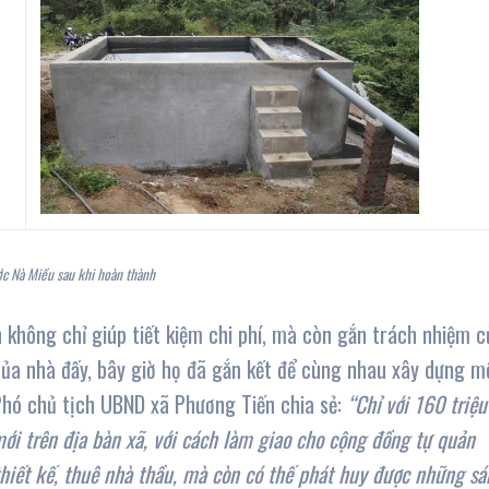
ớc Nà Miều sau khi hoàn thành
 không chỉ giúp tiết kiệm chi phí, mà còn gắn trách nhiệm c
 của nhà đấy, bây giờ họ đã gắn kết để cùng nhau xây dựng m
Phó chủ tịch UBND xã Phương Tiến chia sẻ:
“Chỉ với 160 triệu
mới trên địa bàn xã, với cách làm giao cho cộng đồng tự quản
thiết kế, thuê nhà thầu, mà còn có thế phát huy được những s