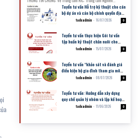
THÔNG TIN CHUNG: Về Trung tâm RIC: Trung tâm Nghiên...
Tuyển tư vấn Hỗ trợ kỹ thuật cho cán
bộ dự án và cán bộ chính quyền địa
phương ứng dụng chuyển đổi...
tadcadmin
-
16/07/2026
Dự án
0
Tuyển tư vấn thực hiện Gói tư vấn
tập huấn kỹ thuật chăn nuôi cho
thành viên các nhóm sinh kế đợt 1
tadcadmin
-
15/07/2026
Dự án
0
Tuyển tư vấn “khảo sát và đánh giá
điều kiện hộ gia đình tham gia mô
hình sinh kế”
tadcadmin
-
08/07/2026
Dự án
0
Tuyển tư vấn: Hướng dẫn xây dựng
ọi
quy chế quản lý nhóm và lập kế hoạch
sản xuất kinh doanh cho: (i) NSK
tadcadmin
-
11/06/2026
Dự án
0
của
nuôi...