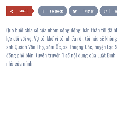
Facebook
Twitter
Pin
SHARE
Qua buổi chia sẻ của nhóm cộng đồng, bản thân tôi đã hiể
lực đối với vợ. Vợ tôi khổ vì tôi nhiều rồi, tôi hứa sẽ khô
anh Quách Văn Thọ, xóm Ốc, xã Thượng Cốc, huyện Lạc S
đồng phổ biến, tuyên truyền 1 số nội dung của Luật Bình 
nhà của mình.