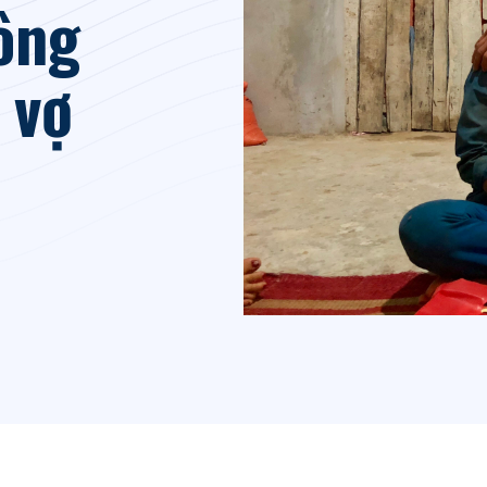
hông
 vợ