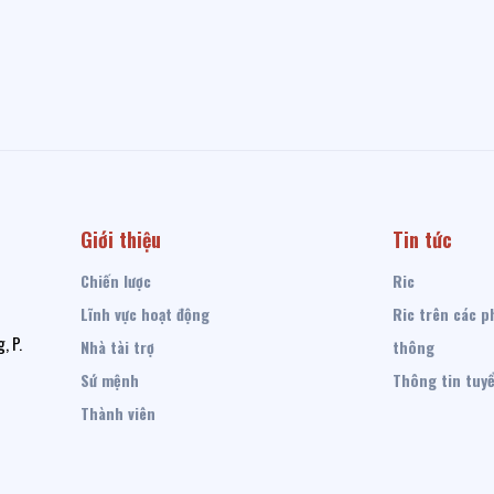
Giới thiệu
Tin tức
Chiến lược
Ric
Lĩnh vực hoạt động
Ric trên các p
, P.
Nhà tài trợ
thông
Sứ mệnh
Thông tin tuy
Thành viên