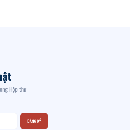
hật
rong Hộp thư
ĐĂNG KÝ