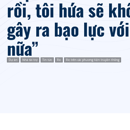
rồi, tôi hứa sẽ k
gây ra bạo lực với
nữa”
Dự án
Nhà tài trợ
Tin tức
Ric
Ric trên các phương tiện truyền thông