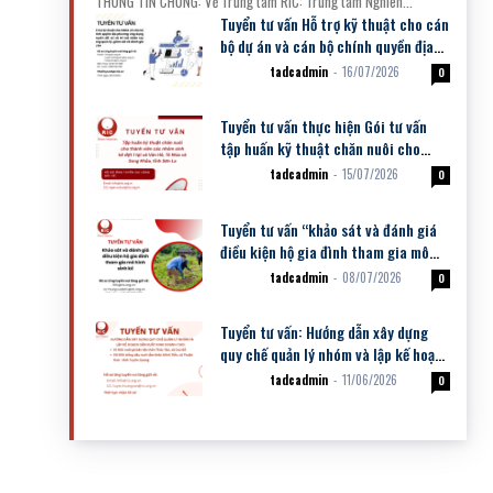
THÔNG TIN CHUNG: Về Trung tâm RIC: Trung tâm Nghiên...
Tuyển tư vấn Hỗ trợ kỹ thuật cho cán
bộ dự án và cán bộ chính quyền địa
phương ứng dụng chuyển đổi...
tadcadmin
-
16/07/2026
Dự án
0
Tuyển tư vấn thực hiện Gói tư vấn
tập huấn kỹ thuật chăn nuôi cho
thành viên các nhóm sinh kế đợt 1
tadcadmin
-
15/07/2026
Dự án
0
Tuyển tư vấn “khảo sát và đánh giá
điều kiện hộ gia đình tham gia mô
hình sinh kế”
tadcadmin
-
08/07/2026
Dự án
0
Tuyển tư vấn: Hướng dẫn xây dựng
quy chế quản lý nhóm và lập kế hoạch
sản xuất kinh doanh cho: (i) NSK
tadcadmin
-
11/06/2026
Dự án
0
nuôi...