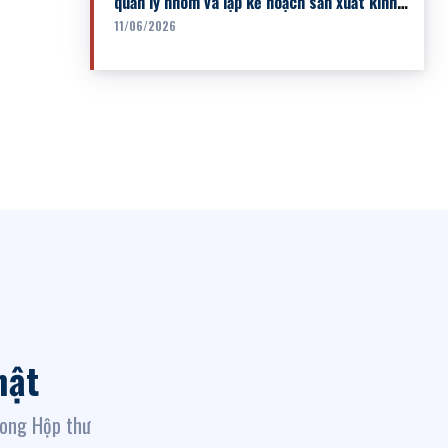
quản lý nhóm và lập kế hoạch sản xuất kinh
doanh cho: (i) NSK nuôi...
11/06/2026
hật
rong Hộp thư