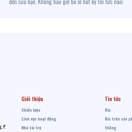
đến của bạn. Không bao giờ bỏ lỡ bất kỳ tin tức nào!
Giới thiệu
Tin tức
Chiến lược
Ric
Lĩnh vực hoạt động
Ric trên các p
, P.
Nhà tài trợ
thông