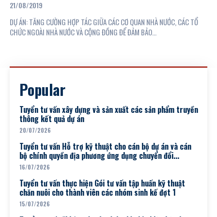
Baseline Surveys
21/08/2019
DỰ ÁN: TĂNG CƯỜNG HỢP TÁC GIỮA CÁC CƠ QUAN NHÀ NƯỚC, CÁC TỔ
CHỨC NGOÀI NHÀ NƯỚC VÀ CỘNG ĐỒNG ĐỂ ĐẢM BẢO...
Popular
Tuyển tư vấn xây dựng và sản xuất các sản phẩm truyền
thông kết quả dự án
20/07/2026
Tuyển tư vấn Hỗ trợ kỹ thuật cho cán bộ dự án và cán
bộ chính quyền địa phương ứng dụng chuyển đổi...
16/07/2026
Tuyển tư vấn thực hiện Gói tư vấn tập huấn kỹ thuật
chăn nuôi cho thành viên các nhóm sinh kế đợt 1
15/07/2026