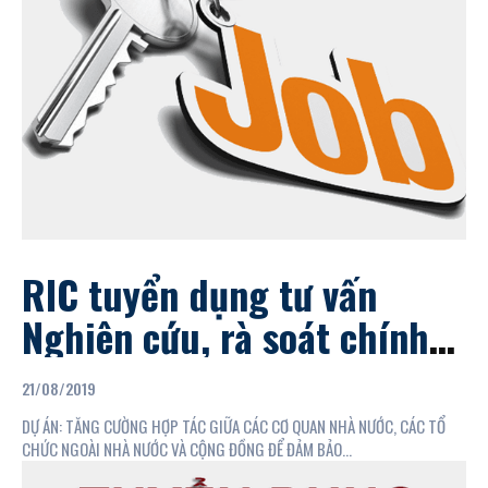
RIC tuyển dụng tư vấn
Nghiên cứu, rà soát chính
sách trong việc thực hiện
21/08/2019
các hoạt động đảm bảo
DỰ ÁN: TĂNG CƯỜNG HỢP TÁC GIỮA CÁC CƠ QUAN NHÀ NƯỚC, CÁC TỔ
quyền của phụ nữ...
CHỨC NGOÀI NHÀ NƯỚC VÀ CỘNG ĐỒNG ĐỂ ĐẢM BẢO...