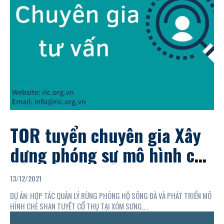
TOR tuyển chuyên gia Xây
dựng phóng sự mô hình của
dự án tại huyện Đà Bắc,
13/12/2021
tỉnh Hòa Bình
DỰ ÁN: HỢP TÁC QUẢN LÝ RỪNG PHÒNG HỘ SÔNG ĐÀ VÀ PHÁT TRIỂN MÔ
HÌNH CHÈ SHAN TUYẾT CỔ THỤ TẠI XÓM SƯNG,...