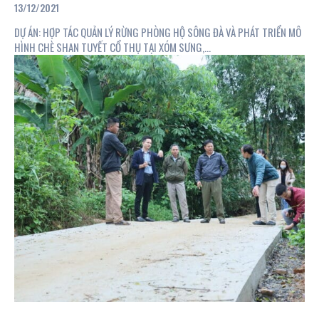
sản phẩm cho Tổ hợp tác
13/12/2021
chè Shan Tuyết cổ thụ xóm
DỰ ÁN: HỢP TÁC QUẢN LÝ RỪNG PHÒNG HỘ SÔNG ĐÀ VÀ PHÁT TRIỂN MÔ
Sưng
HÌNH CHÈ SHAN TUYẾT CỔ THỤ TẠI XÓM SƯNG,...