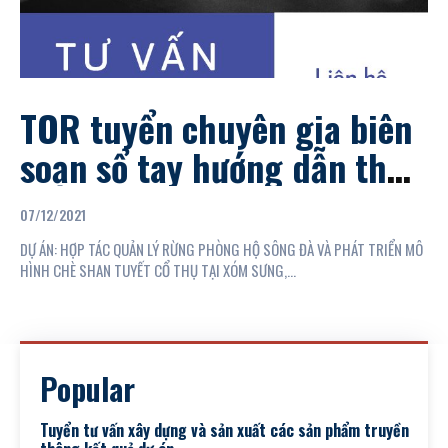
TOR tuyển chuyên gia biên
soạn sổ tay hướng dẫn thực
hiện cùng quản lý, bảo vệ
07/12/2021
rừng
DỰ ÁN: HỢP TÁC QUẢN LÝ RỪNG PHÒNG HỘ SÔNG ĐÀ VÀ PHÁT TRIỂN MÔ
HÌNH CHÈ SHAN TUYẾT CỔ THỤ TẠI XÓM SƯNG,...
Popular
Tuyển tư vấn xây dựng và sản xuất các sản phẩm truyền