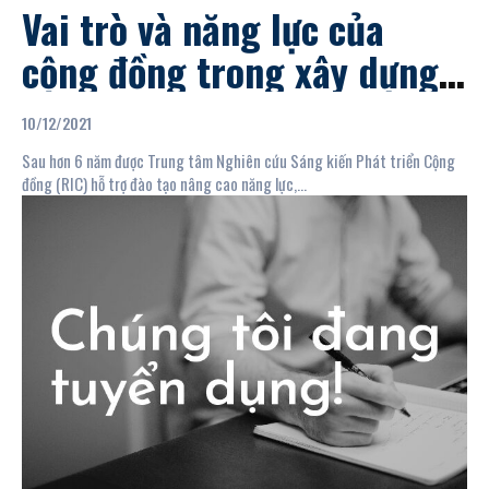
Vai trò và năng lực của
cộng đồng trong xây dựng
các công trình hạ tầng quy
10/12/2021
mô nhỏ tại vùng dân tộc
Sau hơn 6 năm được Trung tâm Nghiên cứu Sáng kiến Phát triển Cộng
thiểu...
đồng (RIC) hỗ trợ đào tạo nâng cao năng lực,...