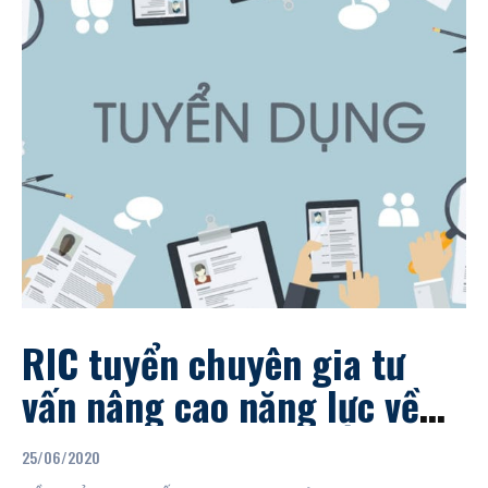
RIC tuyển chuyên gia tư
vấn nâng cao năng lực về
phát triển dự án
25/06/2020