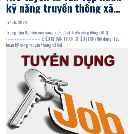
kỹ năng truyền thông xã
hội cho các cán bộ/nhân
17/06/2020
viên và Đối tác của RIC
Trung tâm Nghiên cứu sáng kiến phát triển cộng đồng (RIC) ------------
----------------------- ĐIỀU KHOẢN THAM CHIẾU (TOR) Nội dung: Tập
huấn kỹ năng truyền thông xã hội...