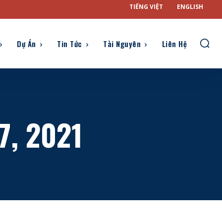
TIẾNG VIỆT
ENGLISH
Dự Án
Tin Tức
Tài Nguyên
Liên Hệ
7, 2021