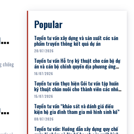
Popular
h
Tuyển tư vấn xây dựng và sản xuất các sản
phẩm truyền thông kết quả dự án
20/07/2026
Tuyển tư vấn Hỗ trợ kỹ thuật cho cán bộ dự
ng chống
án và cán bộ chính quyền địa phương ứng
dụng chuyển đổi...
16/07/2026
Tuyển tư vấn thực hiện Gói tư vấn tập huấn
kỹ thuật chăn nuôi cho thành viên các nhóm
sinh kế đợt 1
15/07/2026
ôn
Tuyển tư vấn “khảo sát và đánh giá điều
kiện hộ gia đình tham gia mô hình sinh kế”
ăn
08/07/2026
Tuyển tư vấn: Hướng dẫn xây dựng quy chế