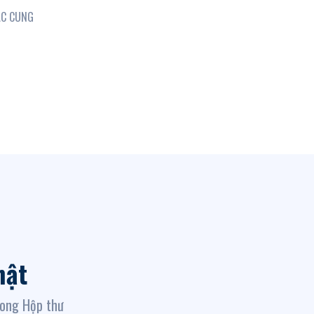
ÁC CUNG
hật
rong Hộp thư