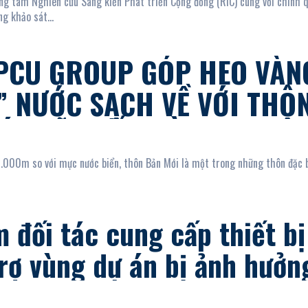
ỉnh Yên...
g tâm Nghiên cứu Sáng kiến Phát triển Cộng đồng (RIC) cùng với chính q
g khảo sát...
PCU GROUP GÓP HEO VÀN
” NƯỚC SẠCH VỀ VỚI THÔ
ỚI, XÃ SUỐI GIÀNG, HUYỆ
ẤN, TỈNH YÊN BÁI
.000m so với mực nước biển, thôn Bản Mới là một trong những thôn đặc 
m đối tác cung cấp thiết bị
trợ vùng dự án bị ảnh hưởn
ch covid 19