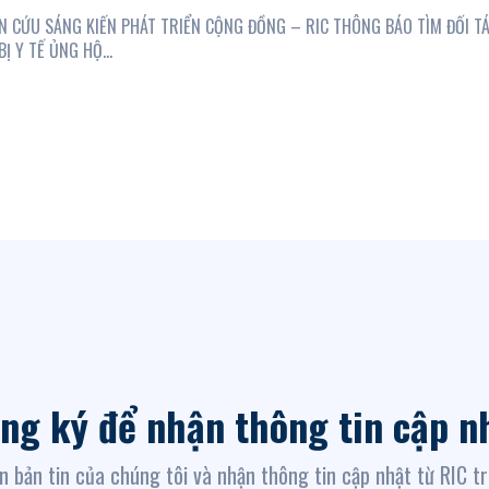
 CỨU SÁNG KIẾN PHÁT TRIỂN CỘNG ĐỒNG – RIC THÔNG BÁO TÌM ĐỐI T
Ị Y TẾ ỦNG HỘ...
ng ký để nhận thông tin cập n
n bản tin của chúng tôi và nhận thông tin cập nhật từ RIC t