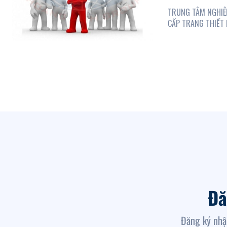
TRUNG TÂM NGHIÊN
CẤP TRANG THIẾT B
Đă
Đăng ký nhậ