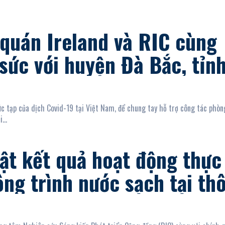
 quán Ireland và RIC cùng
sức với huyện Đà Bắc, tỉn
nh phòng chống đại dịch
19
ức tạp của dịch Covid-19 tại Việt Nam, để chung tay hỗ trợ công tác phò
...
ật kết quả hoạt động thực
ông trình nước sạch tại th
i, xã Suối Giàng, huyện V