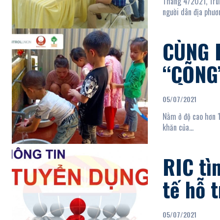
Chấn, t
Tháng 4/2021, Trun
người dân địa phươn
CÙNG 
“CÕNG
BẢN M
05/07/2021
VĂN CH
Nằm ở độ cao hơn 1
khăn của...
RIC tì
tế hỗ 
bởi dị
05/07/2021