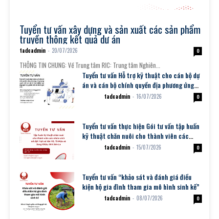
Thông tin tuyển dụng
Tuyển tư vấn xây dựng và sản xuất các sản phẩm
truyền thông kết quả dự án
tadcadmin
-
20/07/2026
0
THÔNG TIN CHUNG: Về Trung tâm RIC: Trung tâm Nghiên...
Tuyển tư vấn Hỗ trợ kỹ thuật cho cán bộ dự
án và cán bộ chính quyền địa phương ứng
dụng chuyển đổi...
tadcadmin
-
16/07/2026
Dự án
0
Tuyển tư vấn thực hiện Gói tư vấn tập huấn
kỹ thuật chăn nuôi cho thành viên các
nhóm sinh kế đợt 1
tadcadmin
-
15/07/2026
Dự án
0
Tuyển tư vấn “khảo sát và đánh giá điều
kiện hộ gia đình tham gia mô hình sinh kế”
tadcadmin
-
08/07/2026
Dự án
0