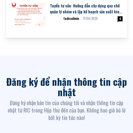
Tuyển tư vấn: Hướng dẫn xây dựng quy chế
quản lý nhóm và lập kế hoạch sản xuất kinh
doanh cho: (i) NSK nuôi...
tadcadmin
-
11/06/2026
Dự án
0
Đăng ký để nhận thông tin cập
nhật
Đăng ký nhận bản tin của chúng tôi và nhận thông tin cập
nhật từ RIC trong Hộp thư đến của bạn. Không bao giờ bỏ lỡ
bất kỳ tin tức nào!