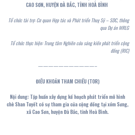
CAO SƠN, HUYỆN ĐÀ BẮC, TỈNH HOÀ BÌNH
Tổ chức tài trợ:
Cơ quan Hợp tác và Phát triển Thuỵ Sỹ – SDC, thông
qua Dự án MRLG
Tổ chức thực hiện: Trung tâm Nghiên cứu sáng kiến phát triển cộng
đồng (RIC)
———————————–
ĐIỀU KHOẢN THAM CHIẾU (TOR)
Nội dung: Tập
huấn x
ây
dựng kế hoạch phát triển mô hình
chè Shan Tuyết có sự tham gia của cộng đồng tại xóm Sưng,
xã Cao Sơn, huyện Đà Bắc, tỉnh Hoà Bình.