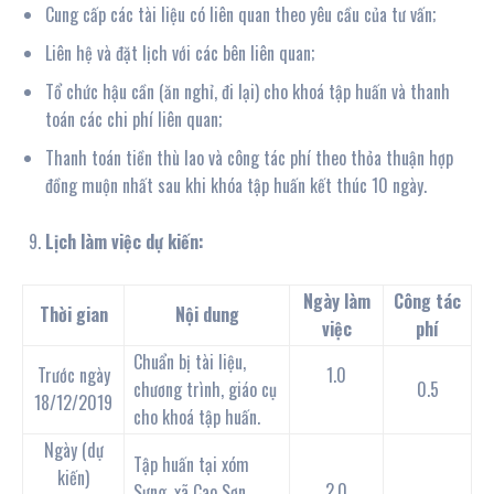
Cung cấp các tài liệu có liên quan theo yêu cầu của tư vấn;
Liên hệ và đặt lịch với các bên liên quan;
Tổ chức hậu cần (ăn nghỉ, đi lại) cho khoá tập huấn và thanh
toán các chi phí liên quan;
Thanh toán tiền thù lao và công tác phí theo thỏa thuận hợp
đồng muộn nhất sau khi khóa tập huấn kết thúc 10 ngày.
Lịch làm việc dự kiến:
Ngày làm
Công tác
Thời gian
Nội dung
việc
phí
Chuẩn bị tài liệu,
Trước ngày
1.0
chương trình, giáo cụ
0.5
18/12/2019
cho khoá tập huấn.
Ngày (dự
Tập huấn tại xóm
kiến)
2.0
Sưng, xã Cao Sơn,