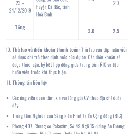
23 –
2.0
huyện Đà Bắc, tỉnh
24/12/2019
Hoà Bình.
Tổng
3.0
2.5
Thù lao và điều khoản thanh toán:
Thù lao của tập huấn viên
sẽ được chi trả theo định mức của dự án. Các điều khoản sẽ
được thảo luận, ký kết hợp đồng giữa trung tâm RIC và tập
huấn viên trước khi thực hiện.
Thông tin liên hệ:
Các ứng viên quan tâm, xin vui lòng gửi CV theo địa chỉ dưới
đây:
Trung tâm Nghiên cứu Sáng kiến Phát triển Cộng đồng (RIC)
Phòng 407, Chung cư Pakexim, Số 49 Ngõ 15 đường An Dương
Vương, phường Phú Thượng, Quận Tây Hồ, Hà Nội