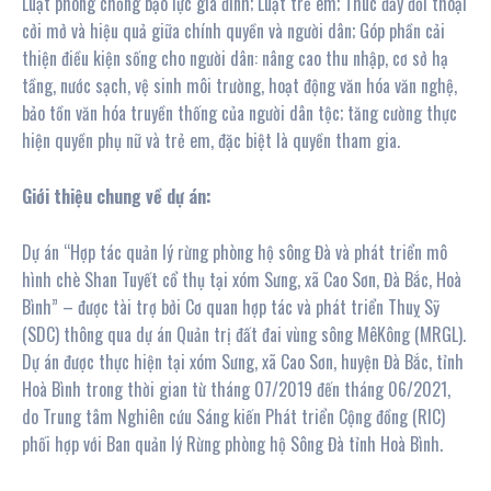
Luật phòng chống bạo lực gia đình; Luật trẻ em; Thúc đẩy đối thoại
cởi mở và hiệu quả giữa chính quyền và người dân; Góp phần cải
thiện điều kiện sống cho người dân: nâng cao thu nhập, cơ sở hạ
tầng, nước sạch, vệ sinh môi trường, hoạt động văn hóa văn nghệ,
bảo tồn văn hóa truyền thống của người dân tộc; tăng cường thực
hiện quyền phụ nữ và trẻ em, đặc biệt là quyền tham gia.
Giới thiệu chung về dự án:
Dự án “Hợp tác quản lý rừng phòng hộ sông Đà và phát triển mô
hình chè Shan Tuyết cổ thụ tại xóm Sưng, xã Cao Sơn, Đà Bắc, Hoà
Bình” – được tài trợ bởi Cơ quan hợp tác và phát triển Thuỵ Sỹ
(SDC) thông qua dự án Quản trị đất đai vùng sông MêKông (MRGL).
Dự án được thực hiện tại xóm Sưng, xã Cao Sơn, huyện Đà Bắc, tỉnh
Hoà Bình trong thời gian từ tháng 07/2019 đến tháng 06/2021,
do Trung tâm Nghiên cứu Sáng kiến Phát triển Cộng đồng (RIC)
phối hợp với Ban quản lý Rừng phòng hộ Sông Đà tỉnh Hoà Bình.