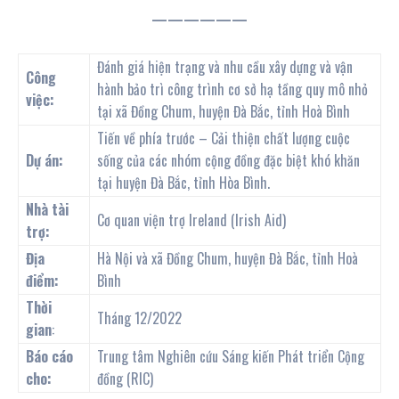
——————
Đánh giá hiện trạng và nhu cầu xây dựng và vận
Công
hành bảo trì công trình cơ sở hạ tầng quy mô nhỏ
việc:
tại xã Đồng Chum, huyện Đà Bắc, tỉnh Hoà Bình
Tiến về phía trước – Cải thiện chất lượng cuộc
Dự án:
sống của các nhóm cộng đồng đặc biệt khó khăn
tại huyện Đà Bắc, tỉnh Hòa Bình.
Nhà tài
Cơ quan viện trợ Ireland (Irish Aid)
trợ:
Địa
Hà Nội và xã Đồng Chum, huyện Đà Bắc, tỉnh Hoà
điểm:
Bình
Thời
Tháng 12/2022
gian
:
Báo cáo
Trung tâm Nghiên cứu Sáng kiến Phát triển Cộng
cho:
đồng (RIC)