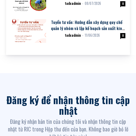
tadcadmin
-
08/07/2026
Dự án
0
Tuyển tư vấn: Hướng dẫn xây dựng quy chế
quản lý nhóm và lập kế hoạch sản xuất kinh
doanh cho: (i) NSK nuôi...
tadcadmin
-
11/06/2026
Dự án
0
Đăng ký để nhận thông tin cập
nhật
Đăng ký nhận bản tin của chúng tôi và nhận thông tin cập
nhật từ RIC trong Hộp thư đến của bạn. Không bao giờ bỏ lỡ