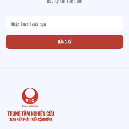
bất kỳ tin tức nào!
ĐĂNG KÝ