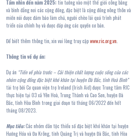
Tầm nhìn đến năm 2025:
tin tưởng vào một thế giới công bằng
và bình đẳng nơi các cộng đồng, đặc biệt là cộng đồng nông thôn và
miền núi được đảm bảo làm chủ, người chèo lái quá trình phát
triển của chính họ và được đáp ứng các quyền cơ bản.
Để biết thêm thông tin, xin vui lòng truy cập
www.ric.org.vn
.
Thông tin về dự án:
Dự án
“Tiến về phía trước – Cải thiện chất lượng cuộc sống của các
nhóm cộng đồng đặc biệt khó khăn tại huyện Đà Bắc, tỉnh Hoà Bình”
tài trợ bởi Cơ quan viện trợ Ireland (Irish Aid) được Trung tâm RIC
thực hiện tại 03 xã Yên Hoà, Trung Thành và Cao Sơn, huyện Đà
Bắc, tỉnh Hòa Bình trong giai đoạn từ tháng 06/2022 đến hết
tháng 08/2023.
Mục tiêu:
Các nhóm dân tộc thiểu số đặc biệt khó khăn tại huyện
Hướng Hóa và Đa Krông, tỉnh Quảng Trị và huyện Đà Bắc, tỉnh Hòa