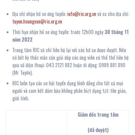
Địa chỉ nhận hồ sơ ứng tuyển:
info@ric.org.vn
và cc cho địa chỉ:
tuyen.hoangvan@ric.org.vn
Thời hạn nhận hồ sơ ứng tuyển: trước 12h00 ngày
30
tháng
11
năm 20
22
Trung tâm RIC sẽ chỉ liên hệ lại với các hồ sơ được duyệt. Nếu
có bất kỳ thắc mắc cần giải đáp các ứng viên có thể thể liên hệ
qua số điện thoại: 043 2121 882 hoặc di động: 0989 881 890
(Mr Tuyến).
RIC luôn tạo các cơ hội tuyển dụng bình đẳng cho tất cả mọi
người và cam kết đảm bảo không phân biệt dạng tật; tôn giáo,
giới tính.
G
iám đốc trung tâm
(đã duyệt)