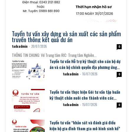
Thông tin tuyển dụng
Tuyển tư vấn xây dựng và sản xuất các sản phẩm
truyền thông kết quả dự án
tadcadmin
-
20/07/2026
0
THÔNG TIN CHUNG: Về Trung tâm RIC: Trung tâm Nghiên...
Tuyển tư vấn Hỗ trợ kỹ thuật cho cán bộ dự
án và cán bộ chính quyền địa phương ứng
dụng chuyển đổi...
tadcadmin
-
16/07/2026
Dự án
0
Tuyển tư vấn thực hiện Gói tư vấn tập huấn
kỹ thuật chăn nuôi cho thành viên các
nhóm sinh kế đợt 1
tadcadmin
-
15/07/2026
Dự án
0
Tuyển tư vấn “khảo sát và đánh giá điều
kiện hộ gia đình tham gia mô hình sinh kế”