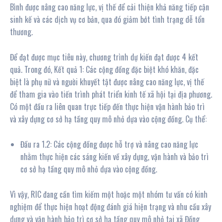
Bình được nâng cao năng lực, vị thế để cải thiện khả năng tiếp cận
sinh kế và các dịch vụ cơ bản, qua đó giảm bớt tình trạng dễ tổn
thương.
Để đạt được mục tiêu này, chương trình dự kiến đạt được 4 kết
quả. Trong đó, Kết quả 1: Các cộng đồng đặc biệt khó khăn, đặc
biệt là phụ nữ và người khuyết tật được nâng cao năng lực, vị thế
để tham gia vào tiến trình phát triển kinh tế xã hội tại địa phương.
Có một đầu ra liên quan trực tiếp đến thực hiện vận hành bảo trì
và xây dựng cơ sở hạ tầng quy mô nhỏ dựa vào cộng đồng. Cụ thể:
Đầu ra 1.2: Các cộng đồng được hỗ trợ và nâng cao năng lực
nhằm thực hiện các sáng kiến về xây dựng, vận hành và bảo trì
cơ sở hạ tầng quy mô nhỏ dựa vào cộng đồng.
Vì vậy, RIC đang cần tìm kiếm một hoặc một nhóm tư vấn có kinh
nghiệm để thực hiện hoạt động đánh giá hiện trạng và nhu cầu xây
dựng và vận hành bảo trì cơ sở hạ tầng quy mô nhỏ tại xã Đồng