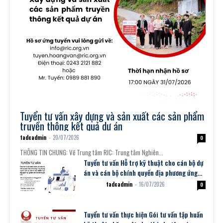
Thông tin tuyển dụng
Tuyển tư vấn xây dựng và sản xuất các sản phẩm
truyền thông kết quả dự án
tadcadmin
-
20/07/2026
0
THÔNG TIN CHUNG: Về Trung tâm RIC: Trung tâm Nghiên...
Tuyển tư vấn Hỗ trợ kỹ thuật cho cán bộ dự
án và cán bộ chính quyền địa phương ứng
dụng chuyển đổi...
tadcadmin
-
16/07/2026
Dự án
0
Tuyển tư vấn thực hiện Gói tư vấn tập huấn