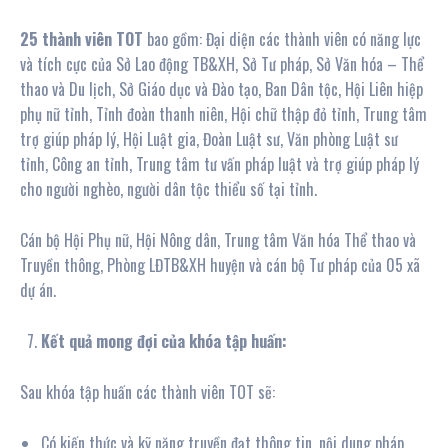
25
thành viên TOT
bao gồm: Đại diện các thành viên có năng lực
và tích cực của Sở Lao động TB&XH, Sở Tư pháp, Sở Văn hóa – Thể
thao và Du lịch, Sở Giáo dục và Đào tạo, Ban Dân tộc, Hội Liên hiệp
phụ nữ tỉnh, Tỉnh đoàn thanh niên, Hội chữ thập đỏ tỉnh, Trung tâm
trợ giúp pháp lý, Hội Luật gia, Đoàn Luật sư, Văn phòng Luật sư
tỉnh, Công an tỉnh, Trung tâm tư vấn pháp luật và trợ giúp pháp lý
cho người nghèo, người dân tộc thiểu số tại tỉnh.
Cán bộ Hội Phụ nữ, Hội Nông dân, Trung tâm Văn hóa Thể thao và
Truyền thông, Phòng LĐTB&XH huyện và cán bộ Tư pháp của 05 xã
dự án.
Kết quả mong đợi của
khóa tập huấn
:
Sau khóa tập huấn các thành viên TOT sẽ:
Có kiến thức và kỹ năng truyền đạt thông tin, nội dung pháp