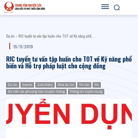
Dự án
RIC tuyển tư vấn tập huấn cho TOT về Kỹ năng phổ...
15/11/2019
RIC tuyển tư vấn tập huấn cho TOT về Kỹ năng phổ
biến và Hỗ trợ pháp luật cho cộng đồng
Dự án
Events
Giới thiệu
Nhà tài trợ
Tin tức
Ric
Ric trên các phương tiện truyền thông
Thông tin tuyển dụng