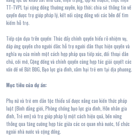
TT-TVPL tại cộng đồng thường xuyên, kịp thời; chia sẻ thông tin về
quyền được trợ giúp pháp lý, kết nối cộng đồng với các bên để tìm
kiếm hỗ trợ.
Tiếp cận dựa trên quyền: Thúc đẩy chính quyền hiểu rõ nhiệm vụ,
đáp ứng quyền cho người dân; hỗ trợ người dân thực hiện quyền và
nghĩa vụ của mình một cách hợp pháp qua tiếp xúc, đối thoại dân
chủ, cởi mở, Cộng đồng và chính quyền cùng hợp tác giải quyết các
vấn đề về Bất BĐG, Bạo lực gia đình, xâm hại trẻ em tại địa phương.
Mục tiêu của dự án:
Phụ nữ và trẻ em dân tộc thiểu số được nâng cao kiến thức pháp
luật (Bình đẳng giới, Phòng chống bạo lực gia đình, Hôn nhân gia
đình, Trẻ em) và trợ giúp pháp lý một cách hiệu quả, bền vững
thông qua tăng cường hợp tác giữa các cơ quan nhà nước, tổ chức
ngoài nhà nước và cộng đồng.