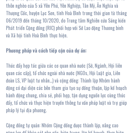
thôn nghèo của 5 xã Yên Phú, Yên Nghiệp, Tân Mỹ, Ân Nghĩa và
Thượng Cốc, huyện Lạc Sơn, tỉnh Hoà Bình trong thời gian từ tháng
06/2019 đến tháng 10/2020, do Trung tâm Nghiên cứu Sáng kiến
Phát triển Cộng đồng (RIC) phối hợp với Sở Lao động Thương binh
và Xã hội tỉnh Hoà Bình thực hiện.
Phương pháp và cách tiếp cận của dự án:
Thúc đẩy hợp tác giữa các cơ quan nhà nước (Sở, Ngành, Hội liên
quan các cấp), tổ chức ngoài nhà nước (NGOs, Hội Luật gia, Liên
đoàn LS, VP luật tư nhân…) và cộng đồng: Thành lập Nhóm hành
động có đại diện các bên tham gia tạo sự đồng thuận, lập kế hoạch
hành động chung, chia sẻ, phối hợp, tận dụng nguồn lực cùng thúc
đẩy, tổ chức và thực hiện truyền thông tư vấn pháp luật và trợ giúp
pháp lý tại địa phương.
Cộng đồng tự quản: Nhóm Cộng đồng được thành lập, nâng cao
năng lực để khảo sát nhu cầu, hiện trạng, lập kế hoạch, thực hiện