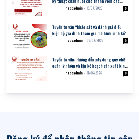
kỹ thuật chăn nuôi cho thành viên các
nhóm sinh kế đợt 1
tadcadmin
-
15/07/2026
Dự án
0
Tuyển tư vấn “khảo sát và đánh giá điều
kiện hộ gia đình tham gia mô hình sinh kế”
tadcadmin
-
08/07/2026
Dự án
0
Tuyển tư vấn: Hướng dẫn xây dựng quy chế
quản lý nhóm và lập kế hoạch sản xuất kinh
doanh cho: (i) NSK nuôi...
tadcadmin
-
11/06/2026
Dự án
0
Đăng ký để nhận thông tin cập