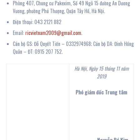
Phòng 407, Chung cư Pakexim, Số 49 Ngõ 15 đường An Dương
Vương, phường Phú Thượng, Quận Tây Hồ, Hà Nội.
Điện thoại: 043 2121 882
Email:
ricvietnam2009@gmail.com
.
Cán bộ GS: Đỗ Quyết Tiến – 0332974968; Cán bộ DA: Đinh Hồng
Quân – ĐT: 0915 207 752.
Hà Nội,
Ngày 15 tháng 11 năm
201
9
Phó giám đốc Trung tâm