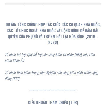
DỰ ÁN: TĂNG CƯỜNG HỢP TÁC GIỮA CÁC CƠ QUAN NHÀ NƯỚC,
CÁC TỔ CHỨC NGOÀI NHÀ NƯỚC VÀ CỘNG ĐỒNG ĐỂ ĐẢM BẢO
QUYỀN CỦA PHỤ NỮ VÀ
TRẺ EM GÁI TẠI HÒA BÌNH (2019
–
2020)
Tổ chức tài trợ: Quỹ hỗ trợ các sáng kiến Tư pháp
(
JIFF), của Liên
Minh Châu Âu
Tổ chức thực hiện: Trung tâm Nghiên cứu sáng kiến phát triển cộng
đồng (RIC)
———————————–
ĐIỀU KHOẢN THAM CHIẾU (TOR)