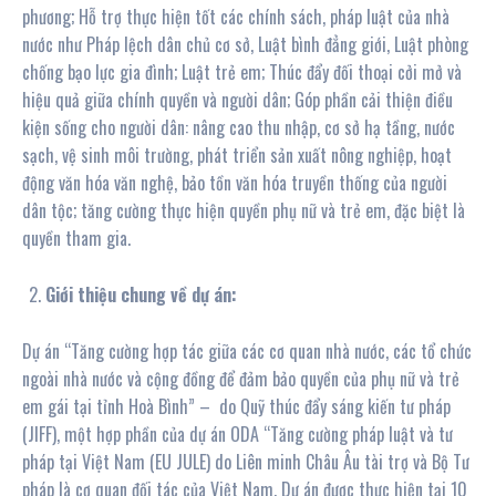
phương; Hỗ trợ thực hiện tốt các chính sách, pháp luật của nhà
nước như Pháp lệch dân chủ cơ sở, Luật bình đẳng giới, Luật phòng
chống bạo lực gia đình; Luật trẻ em; Thúc đẩy đối thoại cởi mở và
hiệu quả giữa chính quyền và người dân; Góp phần cải thiện điều
kiện sống cho người dân: nâng cao thu nhập, cơ sở hạ tầng, nước
sạch, vệ sinh môi trường, phát triển sản xuất nông nghiệp, hoạt
động văn hóa văn nghệ, bảo tồn văn hóa truyền thống của người
dân tộc; tăng cường thực hiện quyền phụ nữ và trẻ em, đặc biệt là
quyền tham gia.
Giới
thiệu chung về dự án:
Dự án “Tăng cường hợp tác giữa các cơ quan nhà nước, các tổ chức
ngoài nhà nước và cộng đồng để đảm bảo quyền của phụ nữ và trẻ
em gái tại tỉnh Hoà Bình” – do Quỹ thúc đẩy sáng kiến tư pháp
(JIFF), một hợp phần của dự án ODA “Tăng cường pháp luật và tư
pháp tại Việt Nam (EU JULE) do Liên minh Châu Âu tài trợ và Bộ Tư
pháp là cơ quan đối tác của Việt Nam. Dự án được thực hiện tại 10