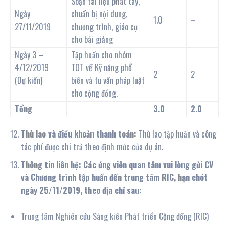
Soạn tài liệu phát tay,
Ngày
chuẩn bị nội dung,
1.0
–
27/11/2019
chương trình, giáo cụ
cho bài giảng
Ngày 3 –
Tập huấn cho nhóm
4/12/2019
TOT về Kỹ năng phổ
2
2
(Dự kiến)
biến và tư vấn pháp luật
cho cộng đồng.
Tổng
3.0
2.0
Thù lao và điều khoản thanh toán:
Thù lao tập huấn và công
tác phí được chi trả theo định mức của dự án.
Thông tin liên hệ: Các ứng viên quan tâm vui lòng gửi CV
và Chương trình tập huấn đến trung tâm RIC, hạn chót
ngày 25/11/2019, theo địa chỉ sau:
Trung tâm Nghiên cứu Sáng kiến Phát triển Cộng đồng (RIC)