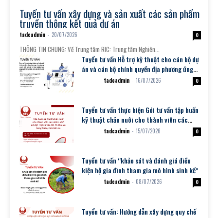
Thông tin tuyển dụng
Tuyển tư vấn xây dựng và sản xuất các sản phẩm
truyền thông kết quả dự án
tadcadmin
-
20/07/2026
0
THÔNG TIN CHUNG: Về Trung tâm RIC: Trung tâm Nghiên...
Tuyển tư vấn Hỗ trợ kỹ thuật cho cán bộ dự
án và cán bộ chính quyền địa phương ứng
dụng chuyển đổi...
tadcadmin
-
16/07/2026
Dự án
0
Tuyển tư vấn thực hiện Gói tư vấn tập huấn
kỹ thuật chăn nuôi cho thành viên các
nhóm sinh kế đợt 1
tadcadmin
-
15/07/2026
Dự án
0
Tuyển tư vấn “khảo sát và đánh giá điều
kiện hộ gia đình tham gia mô hình sinh kế”
tadcadmin
-
08/07/2026
Dự án
0
Tuyển tư vấn: Hướng dẫn xây dựng quy chế