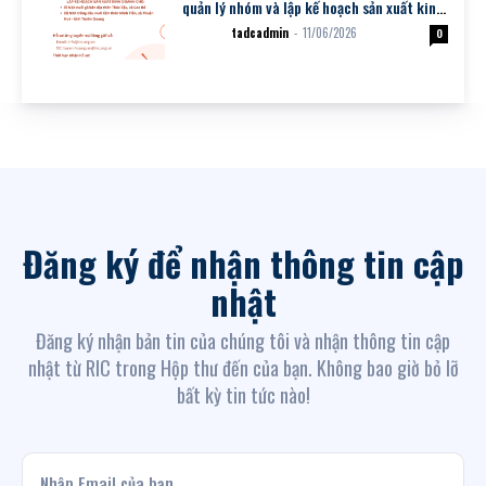
quản lý nhóm và lập kế hoạch sản xuất kinh
doanh cho: (i) NSK nuôi...
tadcadmin
-
11/06/2026
Dự án
0
Đăng ký để nhận thông tin cập
nhật
Đăng ký nhận bản tin của chúng tôi và nhận thông tin cập
nhật từ RIC trong Hộp thư đến của bạn. Không bao giờ bỏ lỡ
bất kỳ tin tức nào!