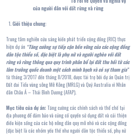
Tờ rơi về Quyền và nghĩa vụ
của người dân
với đất rừng và rừng
Giới thiệu chung
:
Trung tâm nghiên cứu sáng kiến phát triển cộng đồng (RIC) thực
hiện dự án
“Tăng cường sự tiếp cận bền vững của các cộng đồng
dân tộc thiểu số, đặc biệt là phụ nữ và người nghèo với đất
rừng và rừng thông qua quy trình phân bổ lại đất thu hồi từ các
lâm trường quốc doanh một cách minh bạch và có sự tham gia”
từ tháng 3/2017 đến tháng 8/2018, được tài trợ bởi dự án Quản trị
Đất đai Tiểu vùng sông Mê Kông (MRLG) và Quỹ Australia vì Nhân
dân Châu Á – Thái Bình Dương (AFAP).
Mục tiêu của dự án:
Tăng cường các chính sách và thể chế tại
địa phương để đảm bảo và củng cố quyền sử dụng đất và cải thiện
điều kiện sống của các hộ nông dân quy mô nhỏ và các cộng đồng
(đặc biệt là các nhóm yếu thế như người dân tộc thiểu số, phụ nữ