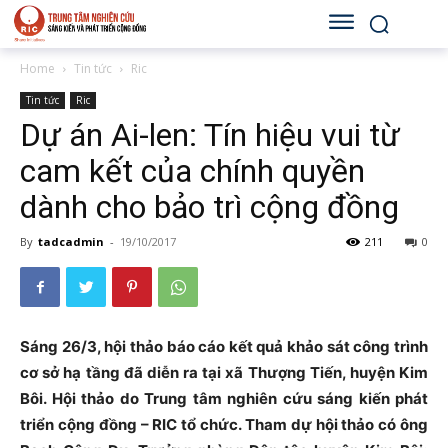
Home
Tin tức
Ric
Tin tức
Ric
Dự án Ai-len: Tín hiệu vui từ
cam kết của chính quyền
dành cho bảo trì cộng đồng
By
tadcadmin
-
19/10/2017
211
0
Sáng 26/3, hội thảo báo cáo kết quả khảo sát công trình
cơ sở hạ tầng đã diễn ra tại xã Thượng Tiến, huyện Kim
Bôi. Hội thảo do Trung tâm nghiên cứu sáng kiến phát
triển cộng đồng – RIC tổ chức. Tham dự hội thảo có ông