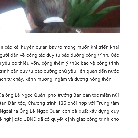
ền các xã, huyện dự án bày tỏ mong muốn khi triển khai
gười dân về công tác duy tu bảo dưỡng công trình. Các
ủ yếu do thiếu vốn, cộng thêm ý thức bảo vệ công trình
trình cần duy tu bảo dưỡng chủ yếu liên quan đến nước
 sạch tự chảy, kênh mương, ngầm và đường nông thôn.
ủa ông Lê Ngọc Quản, phó trưởng Ban dân tộc miền núi
 Ban Dân tộc, Chương trình 135 phối hợp với Trung tâm
n. Ngoài ra Ông Lê Ngọc Quản còn đề xuất xây dựng quy
đề nghị các UBND xã có quyết định giao công trình cho