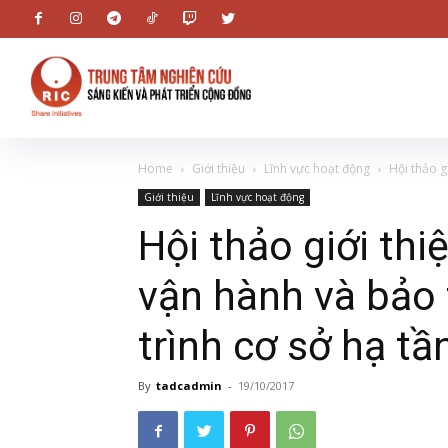
Home
Giới thiệu
Lĩnh vực hoạt động
Hội thảo g
Giới thiệu
Lĩnh vực hoạt động
Hội thảo giới thi
vận hành và bảo 
trình cơ sở hạ tầ
By
tadcadmin
-
19/10/2017