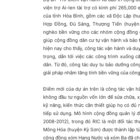
viện trợ Ai-len tài trợ có kinh phí 265,000
của tỉnh Hòa Bình, gồm các xã Độc Lập (h
Hợp Đồng, Đú Sáng, Thượng Tiến (huyện
nghèo bền vững cho các nhóm cộng đồng dâ
giúp cộng đồng dân cư tự vận hành và bảo tr
hiện nay cho thấy, công tác vận hành và du
trọng, dẫn tới việc các công trình xuống 
dân. Từ đó, công tác duy tu bảo dưỡng côn
giải pháp nhằm tăng tính bền vững của công 
Điểm mới của dự án trên là công tác vận h
không đầu tư nguồn vốn lớn để sửa chữa, x
kỹ năng, kiến thức cần thiết giúp họ có đủ 
tiếp sử dụng. Mô hình cộng đồng quản lý 
2008-2012), trong đó RIC là một đối tác 
Mông Hóa (huyện Kỳ Sơn) được thành lập từ
cộng đồng xóm Hang Nước và xóm Ba đã chi