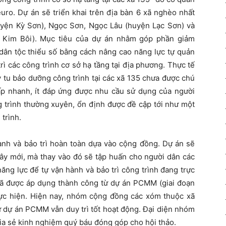
 euro. Dự án sẽ triển khai trên địa bàn 6 xã nghèo nhất
uyện Kỳ Sơn), Ngọc Sơn, Ngọc Lâu (huyện Lạc Sơn) và
 Kim Bôi). Mục tiêu của dự án nhằm góp phần giảm
n tộc thiểu số bằng cách nâng cao năng lực tự quản
ì các công trình cơ sở hạ tầng tại địa phương. Thực tế
y tu bảo dưỡng công trình tại các xã 135 chưa được chú
cấp nhanh, ít đáp ứng được nhu cầu sử dụng của người
g trình thường xuyên, ổn định được đề cập tới như một
trình.
ành và bảo trì hoàn toàn dựa vào cộng đồng. Dự án sẽ
ây mới, mà thay vào đó sẽ tập huấn cho người dân các
năng lực để tự vận hành và bảo trì công trình đang trực
đã được áp dụng thành công từ dự án PCMM (giai đoạn
thực hiện. Hiện nay, nhóm cộng đồng các xóm thuộc xã
 dự án PCMM vẫn duy trì tốt hoạt động. Đại diện nhóm
a sẻ kinh nghiệm quý báu đóng góp cho hội thảo.