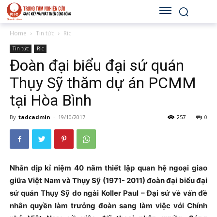
Home
Tin tức
Ric
Tin tức
Ric
Đoàn đại biểu đại sứ quán
Thụy Sỹ thăm dự án PCMM
tại Hòa Bình
By
tadcadmin
-
19/10/2017
257
0
Nhân dịp kỉ niệm 40 năm thiết lập quan hệ ngoại giao
giữa Việt Nam và Thụy Sỹ (1971- 2011) đoàn đại biểu đại
sứ quán Thụy Sỹ do ngài Koller Paul – Đại sứ về vấn đề
nhân quyền làm trưởng đoàn sang làm việc với Chính