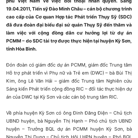
phủ Việt Nam về việc đối thoại nhân quyền. Sáng
19.04.2011, Tiến sỹ Đào Minh Châu – cán bộ chương trình
cao cấp của Cơ quan Hợp tác Phát triển Thụy Sỹ (SDC)
đã đưa đoàn đại biểu đại sứ quán Thụy Sỹ đến thăm và
làm việc với cộng đồng dân cư hưởng lợi từ dự án
PCMM – do SDC tài trợ được thực hiện tại huyện Kỳ Sơn,
tỉnh Hòa Bình.
Đón đoàn có giám đốc dự án PCMM, giám đốc Trung tâm
Hỗ trợ phát triển vì Phụ nữ và Trẻ em (DWC) – bà Bùi Thị
Kim, ông Lê Văn Hải – giám đốc Trung tâm Nghiên cứu
Sáng kiến Phát triển cộng đồng RIC – đối tác thực hiện dự
án của DWC tại Kỳ Sơn và các cán bộ trung tâm RIC.
Về phía huyện Kỳ Sơn có ông Đinh Đăng Điện – Chủ tịch
UBND huyện, bà Nguyễn Thị Hạnh – Phó chủ tịch UBND
huyện – Trưởng BQL dự án PCMM huyện Kỳ Sơn, bà
Nguyễn Thị Dung – Chủ tịch Hội LHPN huyện – Phó BQL