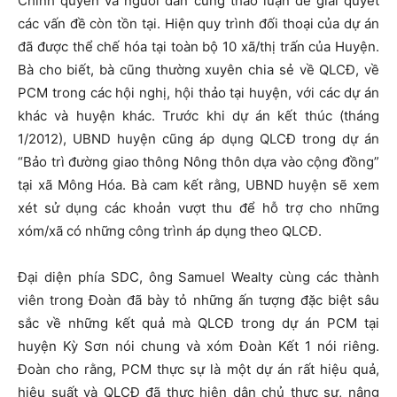
Chính quyền và người dân cùng thảo luận để giải quyết
các vấn đề còn tồn tại. Hiện quy trình đối thoại của dự án
đã được thể chế hóa tại toàn bộ 10 xã/thị trấn của Huyện.
Bà cho biết, bà cũng thường xuyên chia sẻ về QLCĐ, về
PCM trong các hội nghị, hội thảo tại huyện, với các dự án
khác và huyện khác. Trước khi dự án kết thúc (tháng
1/2012), UBND huyện cũng áp dụng QLCĐ trong dự án
“Bảo trì đường giao thông Nông thôn dựa vào cộng đồng”
tại xã Mông Hóa. Bà cam kết rằng, UBND huyện sẽ xem
xét sử dụng các khoản vượt thu để hỗ trợ cho những
xóm/xã có những công trình áp dụng theo QLCĐ.
Đại diện phía SDC, ông Samuel Wealty cùng các thành
viên trong Đoàn đã bày tỏ những ấn tượng đặc biệt sâu
sắc về những kết quả mà QLCĐ trong dự án PCM tại
huyện Kỳ Sơn nói chung và xóm Đoàn Kết 1 nói riêng.
Đoàn cho rằng, PCM thực sự là một dự án rất hiệu quả,
hiệu suất và QLCĐ đã thực hiện dân chủ thực sự, nâng