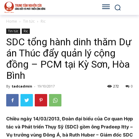
Home
Tin tức
Ric
Tin tức
Ric
SDC tổng hành dinh thăm Dự
án Thúc đẩy quản lý cộng
đồng – PCM tại Kỳ Sơn, Hòa
Bình
By
tadcadmin
-
19/10/2017
272
0
Chiều ngày 14/03/2013, Đoàn đại biểu của Cơ quan Hợp
tác và Phát triển Thụy Sỹ (SDC) gồm ông Pradeep Itty –
Vụ trưởng vùng Đông Á, bà Ruth Huber – Giám đốc SDC